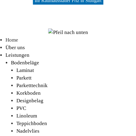
Ihr Raumausstatter Friz in Stuttgart
Home
Über uns
Leistungen
Bodenbeläge
Laminat
Parkett
Parketttechnik
Korkboden
Designbelag
PVC
Linoleum
Teppichboden
Nadelvlies