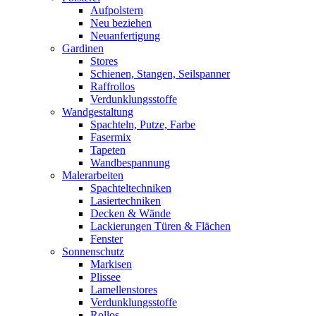
Aufpolstern
Neu beziehen
Neuanfertigung
Gardinen
Stores
Schienen, Stangen, Seilspanner
Raffrollos
Verdunklungsstoffe
Wandgestaltung
Spachteln, Putze, Farbe
Fasermix
Tapeten
Wandbespannung
Malerarbeiten
Spachteltechniken
Lasiertechniken
Decken & Wände
Lackierungen Türen & Flächen
Fenster
Sonnenschutz
Markisen
Plissee
Lamellenstores
Verdunklungsstoffe
Rollos