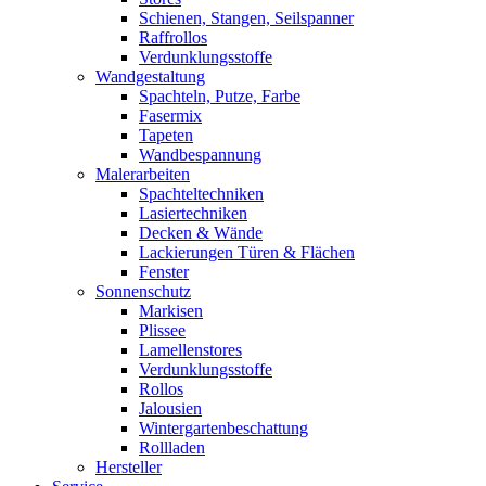
Schienen, Stangen, Seilspanner
Raffrollos
Verdunklungsstoffe
Wandgestaltung
Spachteln, Putze, Farbe
Fasermix
Tapeten
Wandbespannung
Malerarbeiten
Spachteltechniken
Lasiertechniken
Decken & Wände
Lackierungen Türen & Flächen
Fenster
Sonnenschutz
Markisen
Plissee
Lamellenstores
Verdunklungsstoffe
Rollos
Jalousien
Wintergartenbeschattung
Rollladen
Hersteller