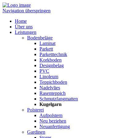
Navigation überspringen
Home
Über uns
Leistungen
Bodenbeläge
Laminat
Parkett
Parketttechnik
Korkboden
Designbelag
PVC
Linoleum
Teppichboden
Nadelvlies
Rasenteppich
Schmutzfangmatten
Kugelgarn
Polsterei
Aufpolstern
Neu beziehen
Neuanfertigung
Gardinen
Stores