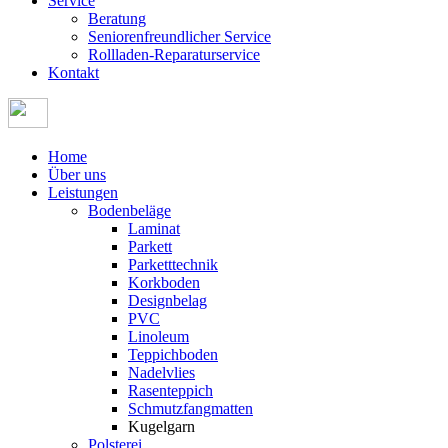
Service
Beratung
Seniorenfreundlicher Service
Rollladen-Reparaturservice
Kontakt
Home
Über uns
Leistungen
Bodenbeläge
Laminat
Parkett
Parketttechnik
Korkboden
Designbelag
PVC
Linoleum
Teppichboden
Nadelvlies
Rasenteppich
Schmutzfangmatten
Kugelgarn
Polsterei