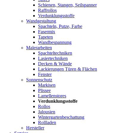
Schienen, Stangen, Seilspanner
Raffrollos
Verdunklungsstoffe
Wandgestaltung
Spachteln, Putze, Farbe
Fasermix
Tapeten
Wandbespannung
Malerarbeiten
Spachteltechniken
Lasiertechniken
Decken & Wände
Lackierungen Türen & Flächen
Fenster
Sonnenschutz
Markisen
Plissee
Lamellenstores
Verdunklungsstoffe
Rollos
Jalousien
Wintergartenbeschattung
Rollladen
Hersteller