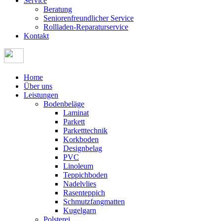
Service
Beratung
Seniorenfreundlicher Service
Rollladen-Reparaturservice
Kontakt
Home
Über uns
Leistungen
Bodenbeläge
Laminat
Parkett
Parketttechnik
Korkboden
Designbelag
PVC
Linoleum
Teppichboden
Nadelvlies
Rasenteppich
Schmutzfangmatten
Kugelgarn
Polsterei