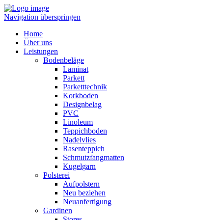
Navigation überspringen
Home
Über uns
Leistungen
Bodenbeläge
Laminat
Parkett
Parketttechnik
Korkboden
Designbelag
PVC
Linoleum
Teppichboden
Nadelvlies
Rasenteppich
Schmutzfangmatten
Kugelgarn
Polsterei
Aufpolstern
Neu beziehen
Neuanfertigung
Gardinen
Stores