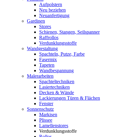
Aufpolstern
Neu beziehen
Neuanfertigung
Gardinen
Stores
Schienen, Stangen, Seilspanner
Raffrollos
Verdunklungsstoffe
Wandgestaltung
Spachteln, Putze, Farbe
Fasermix
Tapeten
Wandbespannung
Malerarbeiten
Spachteltechniken
Lasiertechniken
Decken & Wände
Lackierungen Türen & Flächen
Fenster
Sonnenschutz
Markisen
Plissee
Lamellenstores
Verdunklungsstoffe
Rollos